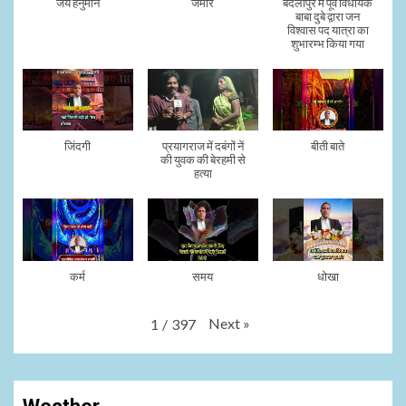
जय हनुमान
जमीर
बदलापुर में पूर्व विधायक
बाबा दुबे द्वारा जन
विश्वास पद यात्रा का
शुभारम्भ किया गया
जिंदगी
प्रयागराज में दबंगों नें
बीती बाते
की युवक की बेरहमी से
हत्या
कर्म
समय
धोखा
Next
»
1
/
397