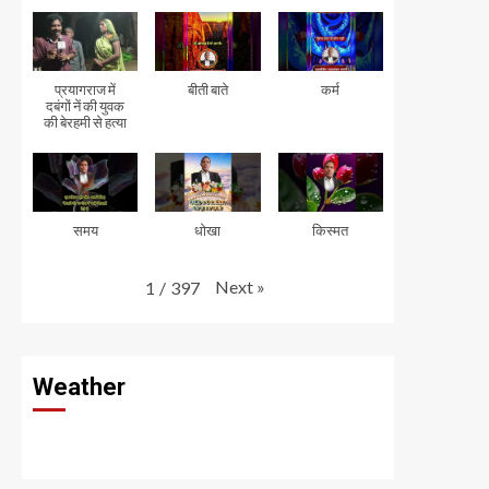
प्रयागराज में
बीती बाते
कर्म
दबंगों नें की युवक
की बेरहमी से हत्या
समय
धोखा
किस्मत
Next
»
1
/
397
Weather