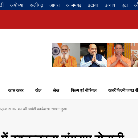
ठी
अयोध्या
अलीगढ़
आगरा
आज़मगढ़
इटावा
उन्नाव
एटा
औ
खास खबर
खेल
लेख
फिल्म एवं सीरियल
खबरें फिल्मी जगत सें
जयप्रकाश नारायण की जयंती कार्यक्रम सम्पन्न हुआ