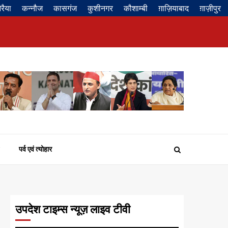
रैया
कन्नौज
कासगंज
कुशीनगर
कौशाम्बी
ग़ाज़ियाबाद
ग़ाज़ीपुर
Privacy
About
Contact
Disclaimer
Policy
us
us
पर्व एवं त्योहार
उपदेश टाइम्स न्यूज़ लाइव टीवी