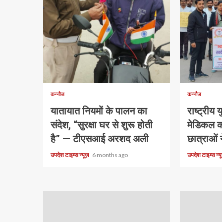
1 min read
1 min read
कन्नौज
कन्नौज
यातायात नियमों के पालन का
राष्ट्रीय 
संदेश, “सुरक्षा घर से शुरू होती
मेडिकल क
है” — टीएसआई अरशद अली
छात्राओं 
उपदेश टाइम्स न्यूज़
6 months ago
उपदेश टाइम्स न्