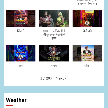
शुभारम्भ किया गया
जिंदगी
प्रयागराज में दबंगों नें
बीती बाते
की युवक की बेरहमी से
हत्या
कर्म
समय
धोखा
Next
»
1
/
397
Weather