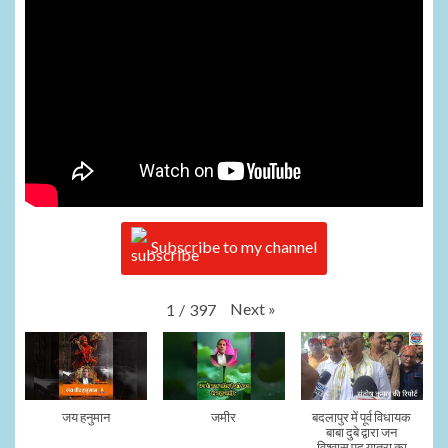
Subscribe to my channel
Next
»
1
/
397
जय हनुमान
जमीर
बदलापुर में पूर्व विधायक
बाबा दुबे द्वारा जन
विश्वास पद यात्रा का