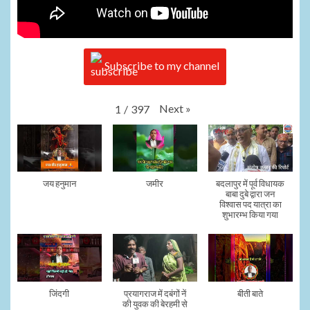
Subscribe to my channel
Next
»
1
/
397
जय हनुमान
जमीर
बदलापुर में पूर्व विधायक
बाबा दुबे द्वारा जन
विश्वास पद यात्रा का
शुभारम्भ किया गया
जिंदगी
प्रयागराज में दबंगों नें
बीती बाते
की युवक की बेरहमी से