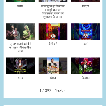
जमीर
बदलापुर में पूर्व विधायक
जिंदगी
बाबा दुबे द्वारा जन
विश्वास पद यात्रा का
शुभारम्भ किया गया
प्रयागराज में दबंगों नें
बीती बाते
कर्म
की युवक की बेरहमी से
हत्या
समय
धोखा
किस्मत
Next
»
1
/
397