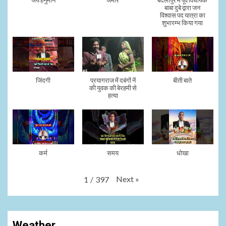
जय हनुमान
जमीर
बदलापुर में पूर्व विधायक
बाबा दुबे द्वारा जन
विश्वास पद यात्रा का
शुभारम्भ किया गया
जिंदगी
प्रयागराज में दबंगों नें
बीती बाते
की युवक की बेरहमी से
हत्या
कर्म
समय
धोखा
Next
»
1
/
397
Weather