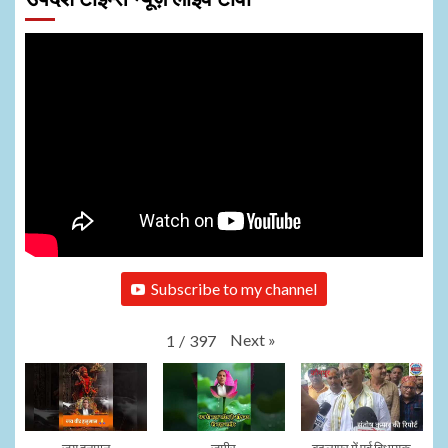
Subscribe to my channel
Next
»
1
/
397