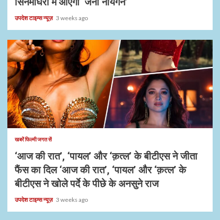
सिनेमाघरों में आएगी ‘जना नायगन’
उपदेश टाइम्स न्यूज़
3 weeks ago
1 min read
खबरें फिल्मी जगत सें
‘आज की रात’, ‘पायल’ और ‘क़त्ल’ के बीटीएस ने जीता
फैंस का दिल ‘आज की रात’, ‘पायल’ और ‘क़त्ल’ के
बीटीएस ने खोले पर्दे के पीछे के अनसुने राज
उपदेश टाइम्स न्यूज़
3 weeks ago