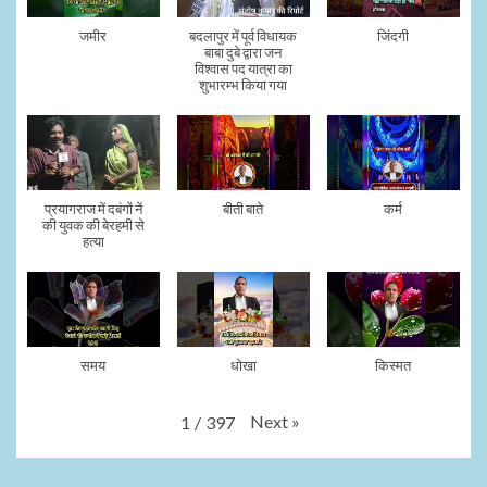
जमीर
बदलापुर में पूर्व विधायक
जिंदगी
बाबा दुबे द्वारा जन
विश्वास पद यात्रा का
शुभारम्भ किया गया
प्रयागराज में दबंगों नें
बीती बाते
कर्म
की युवक की बेरहमी से
हत्या
समय
धोखा
किस्मत
Next
»
1
/
397