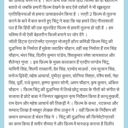
का उत्साह चरम पर है । लोग अभी तक सिर्फ हिंदी फिल्मों को ही बेहतरीन
बताते थे जबकि हमारी फ़िल्म देखने के बाद ऐसे दर्शकों ने भी खूबसूरत
प्रतिक्रियाओं से हमारा उत्साहवर्धन किया है । स्त्री 2 फ़िल्म से तुलना
करने के बारे में बात करते हुए चिंटू ने कहा कि यह हमारे लिए गौरवशाली
पल है कि हिंदी की एक सुपरहिट फिल्म से हमारी तुलना हो रही है । हम
भविष्य में भी ऐसी बेहतरीन फिल्में बनाने पर जोर देंगे ।
जॉली हिट्स एंटरटेनमेंट प्रस्तुत भोजपुरी हॉरर कॉमेडी फ़िल्म चिंटू की
दुल्हनिया के निर्माता हैं मुकेश जवाहिर चौहान, वहीं सह निर्माता हैं राम सिंह
चौहान, भंवर सिंह, दिलीप कुमार पांडेय, शिवकुमार रमेश जायसवाल और
शैलेन्द्र गुप्ता । इस फ़िल्म के मुख्य कलाकार हैं प्रदीप पाण्डेय चिंटू,
यामिनी सिंह, शिल्पी राघवानी, देव सिंह, प्रमोद माउथो , राम सुजान सिंह,
मनोज द्विवेदी, महेश आचार्या, पुष्पेंद्र कुमार, सोनिया मिश्रा, रश्मि शर्मा, नेहा
सिंह, पूर्वी, राधे कुमार, कृष्णा कुमार सोनी, अमन चौहान, कृष कुमार, अंकित
चौहान । फ़िल्म चिंटू की दुल्हनिया में लिखे छोटू यादव के गीतों को संगीत से
सजाया है छोटे बाबा ने जिनपर खूबसूरत नृत्य निर्देशन किया है कानू मुखर्जी,
राम देवन और महेश आचार्य की तिकड़ी ने । फ़िल्म के कथा , पटकथा और
सम्वाद लिखा है मशहूर लेखक वीरू ठाकुर ने । वहीं फ़िल्म के निर्देशन की
कमान सम्भाला है चंदन सिंह ने । चिंटू की दुल्हनिया की सिनेमेटोग्राफी
का काम किया है समीर सैय्यद ने और फ़िल्म में मारधाड़ कराया है दिलीप