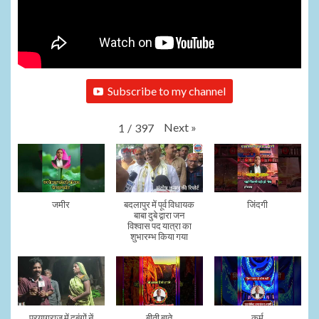
Subscribe to my channel
Next
»
1
/
397
जमीर
बदलापुर में पूर्व विधायक
जिंदगी
बाबा दुबे द्वारा जन
विश्वास पद यात्रा का
शुभारम्भ किया गया
प्रयागराज में दबंगों नें
बीती बाते
कर्म