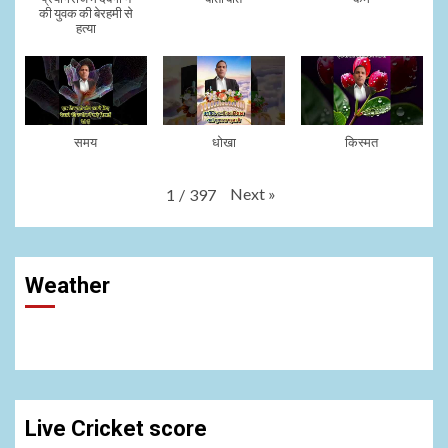
की युवक की बेरहमी से
हत्या
समय
धोखा
किस्मत
Next
»
1
/
397
Weather
Live Cricket score