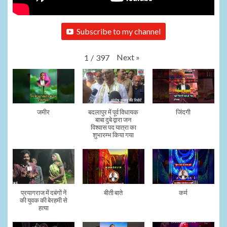
Subscribe to my channel
Next
»
1
/
397
जमीर
बदलापुर में पूर्व विधायक
जिंदगी
बाबा दुबे द्वारा जन
विश्वास पद यात्रा का
शुभारम्भ किया गया
प्रयागराज में दबंगों नें
बीती बाते
कर्म
की युवक की बेरहमी से
हत्या