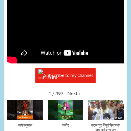
Subscribe to my channel
Next
»
1
/
397
जय हनुमान
जमीर
बदलापुर में पूर्व विधायक
बाबा दुबे द्वारा जन