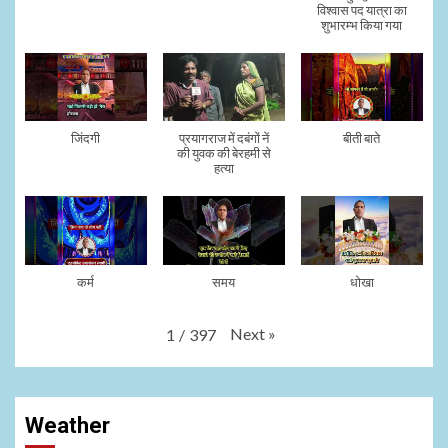
विश्वास पद यात्रा का
शुभारम्भ किया गया
जिंदगी
प्रयागराज में दबंगों नें
बीती बाते
की युवक की बेरहमी से
हत्या
कर्म
समय
धोखा
Next
»
1
/
397
Weather