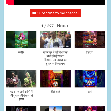
Subscribe to my channel
Next
»
1
/
397
जमीर
बदलापुर में पूर्व विधायक
जिंदगी
बाबा दुबे द्वारा जन
विश्वास पद यात्रा का
शुभारम्भ किया गया
प्रयागराज में दबंगों नें
बीती बाते
कर्म
की युवक की बेरहमी से
हत्या