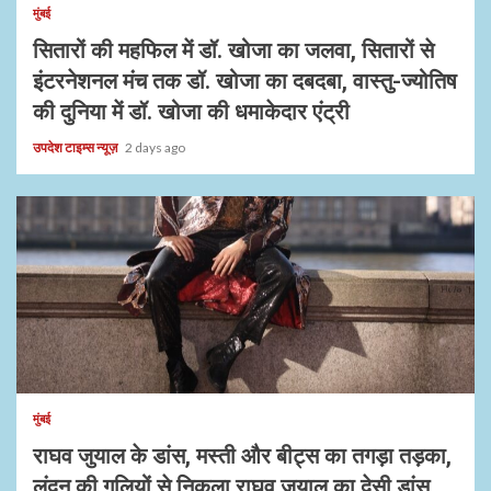
मुंबई
सितारों की महफिल में डॉ. खोजा का जलवा, सितारों से
इंटरनेशनल मंच तक डॉ. खोजा का दबदबा, वास्तु-ज्योतिष
की दुनिया में डॉ. खोजा की धमाकेदार एंट्री
उपदेश टाइम्स न्यूज़
2 days ago
1 min read
मुंबई
राघव जुयाल के डांस, मस्ती और बीट्स का तगड़ा तड़का,
लंदन की गलियों से निकला राघव जुयाल का देसी डांस