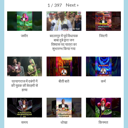
Next
»
1
/
397
जमीर
बदलापुर में पूर्व विधायक
जिंदगी
बाबा दुबे द्वारा जन
विश्वास पद यात्रा का
शुभारम्भ किया गया
प्रयागराज में दबंगों नें
बीती बाते
कर्म
की युवक की बेरहमी से
हत्या
समय
धोखा
किस्मत