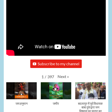
Subscribe to my channel
Next
»
1
/
397
जय हनुमान
जमीर
बदलापुर में पूर्व विधायक
बाबा दुबे द्वारा जन
विश्वास पद यात्रा का