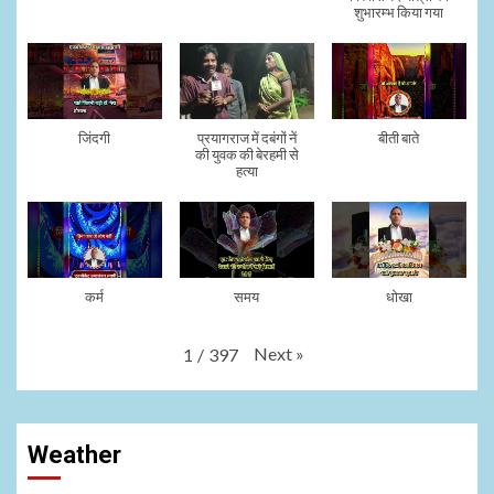
शुभारम्भ किया गया
जिंदगी
प्रयागराज में दबंगों नें
बीती बाते
की युवक की बेरहमी से
हत्या
कर्म
समय
धोखा
Next
»
1
/
397
Weather