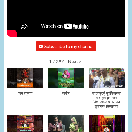
Subscribe to my channel
Next
»
1
/
397
जय हनुमान
जमीर
बदलापुर में पूर्व विधायक
बाबा दुबे द्वारा जन
विश्वास पद यात्रा का
शुभारम्भ किया गया