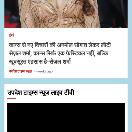
मुंबई
कान्स से नए विचारों की अनमोल सौगात लेकर लौटी
सेज़ल शर्मा, कान्स सिर्फ एक फेस्टिवल नहीं, बल्कि
खूबसूरत एहसास है-सेज़ल शर्मा
उपदेश टाइम्स न्यूज़
4 weeks ago
उपदेश टाइम्स न्यूज़ लाइव टीवी