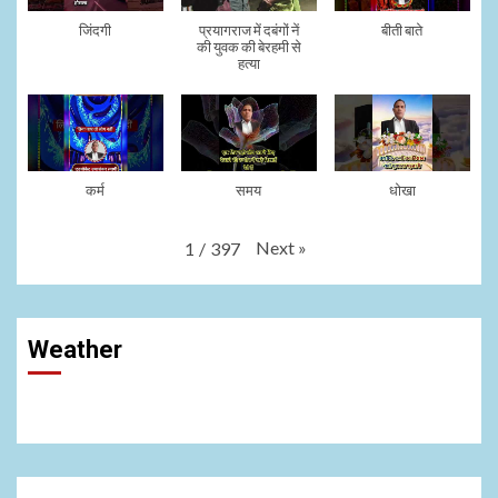
जिंदगी
प्रयागराज में दबंगों नें
बीती बाते
की युवक की बेरहमी से
हत्या
कर्म
समय
धोखा
Next
»
1
/
397
Weather