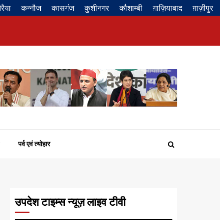
रैया
कन्नौज
कासगंज
कुशीनगर
कौशाम्बी
ग़ाज़ियाबाद
ग़ाज़ीपुर
Privacy
About
Contact
Disclaimer
Policy
us
us
पर्व एवं त्योहार
उपदेश टाइम्स न्यूज़ लाइव टीवी