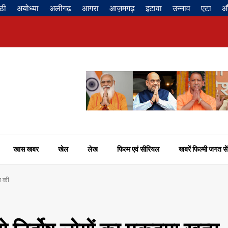
ठी
अयोध्या
अलीगढ़
आगरा
आज़मगढ़
इटावा
उन्नाव
एटा
औ
खास खबर
खेल
लेख
फिल्म एवं सीरियल
खबरें फिल्मी जगत सें
ंग की