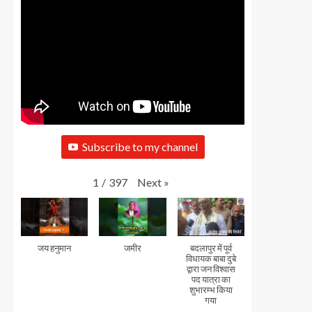
Subscribe to my channel
Next
»
1
/
397
जय हनुमान
जमीर
बदलापुर में पूर्व
विधायक बाबा दुबे
द्वारा जन विश्वास
पद यात्रा का
शुभारम्भ किया
गया