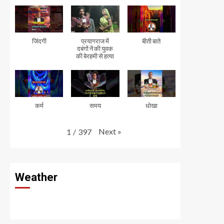
जिंदगी
प्रयागराज में
बीती बाते
दबंगों नें की युवक
की बेरहमी से हत्या
कर्म
समय
धोखा
Next
»
1
/
397
Weather