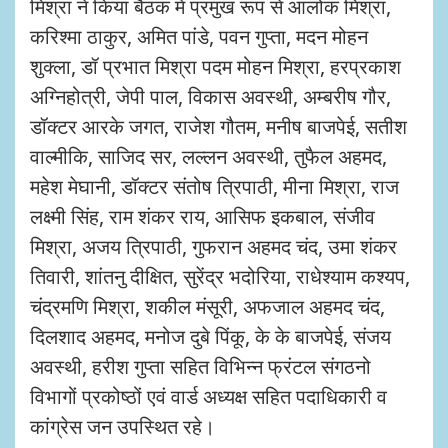
मिश्रा ने किया बैठक में प्रमुख रूप से आलोक मिश्रा,
करिश्मा ठाकुर, अमित पांडे, पवन गुप्ता, मदन मोहन
शुक्ला, डॉ प्रभात मिश्रा पदम मोहन मिश्रा, हरप्रकाश
अग्निहोत्री, जेपी पाल, विकास अवस्थी, अम्बरीष गौर,
डॉक्टर आरके जगत, राजेश गौतम, मनीष बाजपेई, सतीश
वाल्मीकि, साजिद सर, लल्लन अवस्थी, तुफैल अहमद,
महेश मेघानी, डॉक्टर संतोष त्रिपाठी, मीना मिश्रा, राज
लक्ष्मी सिंह, राम शंकर राय, आसिफ इकबाल, संजीव
मिश्रा, अजय त्रिपाठी, गुफरान अहमद चंद, उमा शंकर
तिवारी, शांतनु दीक्षित, सुरेंद्र भदोरिया, राधेश्याम कश्यप,
चंद्रमणि मिश्रा, शकील मंसूरी, अफजाल अहमद चंद,
दिलशाद अहमद, मनोज दुबे पिंकू, के के बाजपेई, संजय
अवस्थी, हरीश गुप्ता सहित विभिन्न फ्रंटल संगठनो
विभागों प्रकोष्ठों एवं वार्ड अध्यक्ष सहित पदाधिकारी व
कांग्रेस जन उपस्थित रहे।