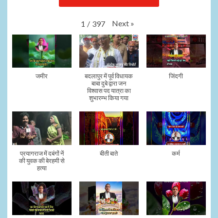
Next
»
1
/
397
जमीर
बदलापुर में पूर्व विधायक
जिंदगी
बाबा दुबे द्वारा जन
विश्वास पद यात्रा का
शुभारम्भ किया गया
प्रयागराज में दबंगों नें
बीती बाते
कर्म
की युवक की बेरहमी से
हत्या