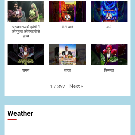
प्रयागराज में दबंगों नें
बीती बाते
कर्म
की युवक की बेरहमी से
हत्या
समय
धोखा
किस्मत
Next
»
1
/
397
Weather