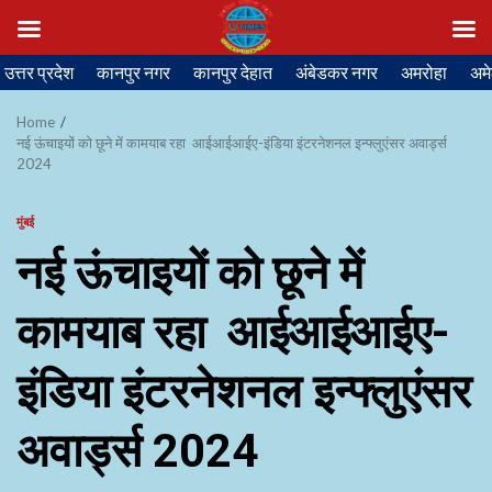
Skip
उत्तर प्रदेश
कानपुर नगर
कानपुर देहात
अंबेडकर नगर
अमरोहा
अमे
to
content
Home
नई ऊंचाइयों को छूने में कामयाब रहा आईआईआईए-इंडिया इंटरनेशनल इन्फ्लुएंसर अवार्ड्स
2024
मुंबई
नई ऊंचाइयों को छूने में
कामयाब रहा आईआईआईए-
इंडिया इंटरनेशनल इन्फ्लुएंसर
अवार्ड्स 2024