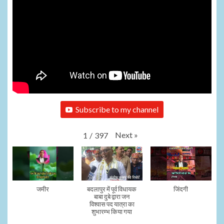
Subscribe to my channel
Next
»
1
/
397
जमीर
बदलापुर में पूर्व विधायक
जिंदगी
बाबा दुबे द्वारा जन
विश्वास पद यात्रा का
शुभारम्भ किया गया