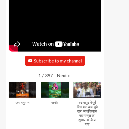
Subscribe to my channel
Next
»
1
/
397
जय हनुमान
जमीर
बदलापुर में पूर्व
विधायक बाबा दुबे
द्वारा जन विश्वास
पद यात्रा का
शुभारम्भ किया
गया