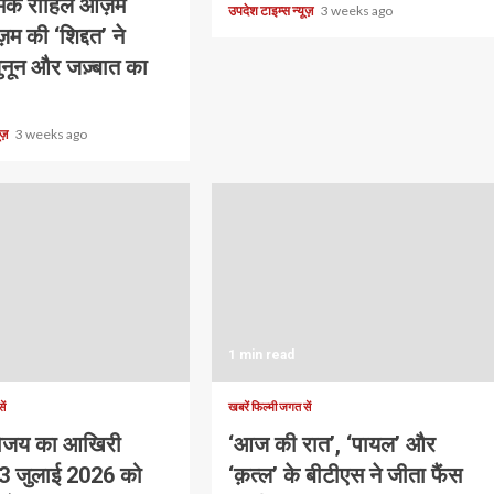
चमके राहिल आज़म
उपदेश टाइम्स न्यूज़
3 weeks ago
म की ‘शिद्दत’ ने
ुनून और जज़्बात का
यूज़
3 weeks ago
1 min read
ें
खबरें फिल्मी जगत सें
िजय का आखिरी
‘आज की रात’, ‘पायल’ और
3 जुलाई 2026 को
‘क़त्ल’ के बीटीएस ने जीता फैंस