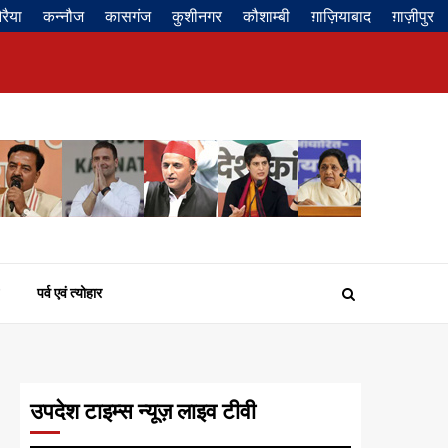
रैया
कन्नौज
कासगंज
कुशीनगर
कौशाम्बी
ग़ाज़ियाबाद
ग़ाज़ीपुर
Privacy
About
Contact
Disclaimer
Policy
us
us
पर्व एवं त्योहार
उपदेश टाइम्स न्यूज़ लाइव टीवी