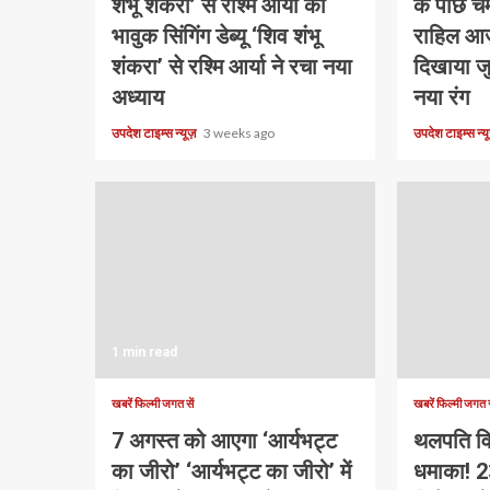
शंभू शंकरा’ से रश्मि आर्या का
के पीछे 
भावुक सिंगिंग डेब्यू ‘शिव शंभू
राहिल आज़
शंकरा’ से रश्मि आर्या ने रचा नया
दिखाया ज
अध्याय
नया रंग
उपदेश टाइम्स न्यूज़
3 weeks ago
उपदेश टाइम्स न्
1 min read
खबरें फिल्मी जगत सें
खबरें फिल्मी जगत स
7 अगस्त को आएगा ‘आर्यभट्ट
थलपति व
का जीरो’ ‘आर्यभट्ट का जीरो’ में
धमाका! 2