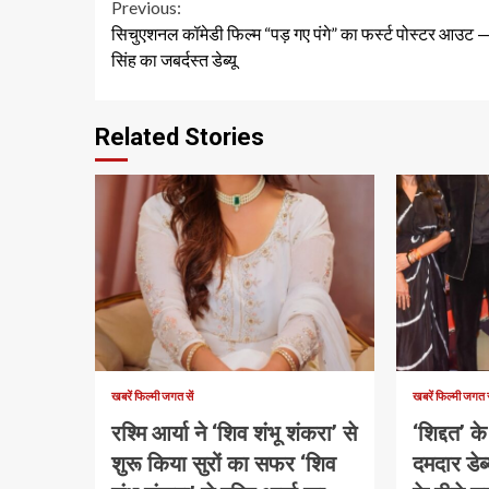
Continue
Previous:
सिचुएशनल कॉमेडी फिल्म “पड़ गए पंगे” का फर्स्ट पोस्टर आउट —
Reading
सिंह का जबर्दस्त डेब्यू
Related Stories
1 min read
1 min read
खबरें फिल्मी जगत सें
खबरें फिल्मी जगत स
रश्मि आर्या ने ‘शिव शंभू शंकरा’ से
‘शिद्दत’ 
शुरू किया सुरों का सफर ‘शिव
दमदार डेब्