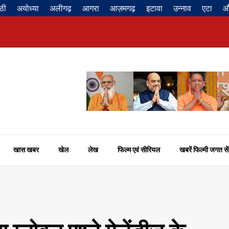
ठी
अयोध्या
अलीगढ़
आगरा
आज़मगढ़
इटावा
उन्नाव
एटा
औ
खास खबर
खेल
लेख
फिल्म एवं सीरियल
खबरें फिल्मी जगत सें