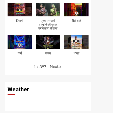
जिंदगी
प्रयागराज में
बीती बाते
दबंगों नें की युवक
की बेरहमी से हत्या
कर्म
समय
धोखा
Next
»
1
/
397
Weather