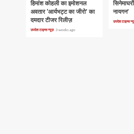
हिमांश कोहली का इमोशनल
सिनेमाघरो
अवतार ‘आर्यभट्ट का जीरो’ का
नायगन’
दमदार टीजर रिलीज़
उपदेश टाइम्स न्
उपदेश टाइम्स न्यूज़
3 weeks ago