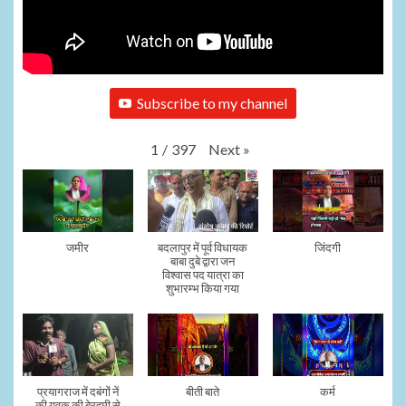
Subscribe to my channel
Next
»
1
/
397
जमीर
बदलापुर में पूर्व विधायक
जिंदगी
बाबा दुबे द्वारा जन
विश्वास पद यात्रा का
शुभारम्भ किया गया
प्रयागराज में दबंगों नें
बीती बाते
कर्म
की युवक की बेरहमी से