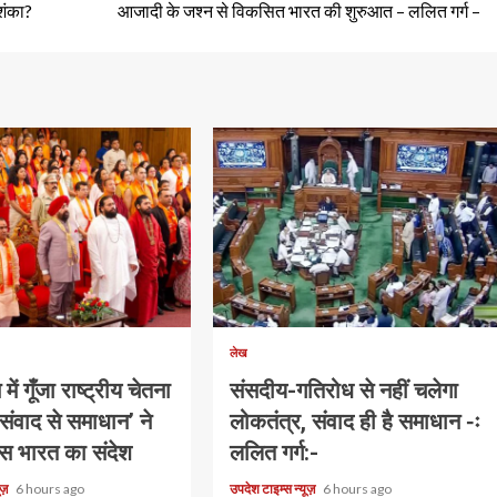
आशंका?
आजादी के जश्न से विकसित भारत की शुरुआत – ललित गर्ग –
1 min read
लेख
ं गूँजा राष्ट्रीय चेतना
संसदीय-गतिरोध से नहीं चलेगा
‘संवाद से समाधान’ ने
लोकतंत्र, संवाद ही है समाधान -ः
स भारत का संदेश
ललित गर्ग:-
यूज़
6 hours ago
उपदेश टाइम्स न्यूज़
6 hours ago