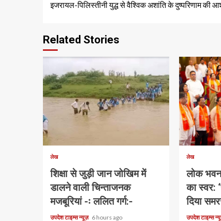
इजरायल-पिलिस्तीनी युद्ध से वैश्विक अशांति के दुष्परिणाम की 
Reading
Related Stories
1 min read
1 min read
लेख
लेख
शिक्षा से जुड़ी जान जोखिम में
लोक भवन मे
डालने वाली चिन्ताजनक
का स्वर: 
मजबूरियां -ः ललित गर्ग:-
दिया समर
उपदेश टाइम्स न्यूज़
6 hours ago
उपदेश टाइम्स न्