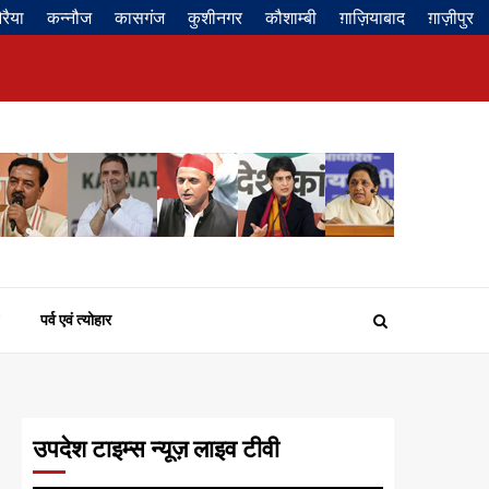
रैया
कन्नौज
कासगंज
कुशीनगर
कौशाम्बी
ग़ाज़ियाबाद
ग़ाज़ीपुर
Privacy
About
Contact
Disclaimer
Policy
us
us
पर्व एवं त्योहार
उपदेश टाइम्स न्यूज़ लाइव टीवी