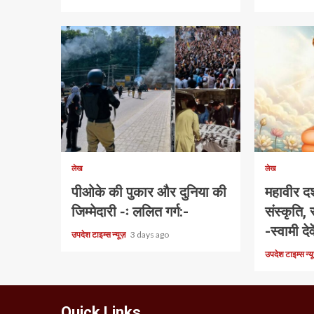
1 min read
1 min read
लेख
लेख
पीओके की पुकार और दुनिया की
महावीर दर्
जिम्मेदारी -ः ललित गर्ग:-
संस्कृति,
-स्वामी देव
उपदेश टाइम्स न्यूज़
3 days ago
उपदेश टाइम्स न्
Quick Links