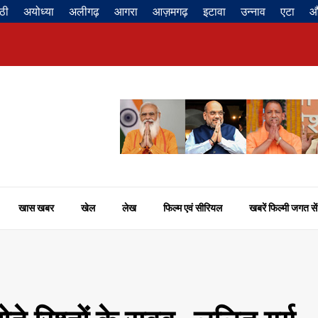
ठी
अयोध्या
अलीगढ़
आगरा
आज़मगढ़
इटावा
उन्नाव
एटा
औ
खास खबर
खेल
लेख
फिल्म एवं सीरियल
खबरें फिल्मी जगत सें