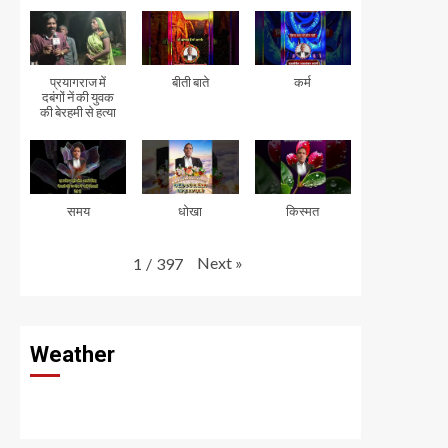
प्रयागराज में
बीती बाते
कर्म
दबंगों नें की युवक
की बेरहमी से हत्या
समय
धोखा
किस्मत
Next
»
1
/
397
Weather