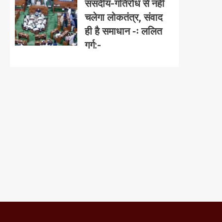
संसदीय-गतिरोध से नहीं
चलेगा लोकतंत्र, संवाद
ही है समाधान -ः ललित
गर्ग:-