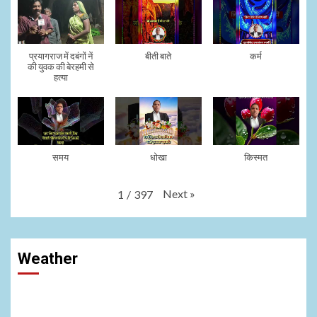
प्रयागराज में दबंगों नें
बीती बाते
कर्म
की युवक की बेरहमी से
हत्या
समय
धोखा
किस्मत
Next
»
1
/
397
Weather