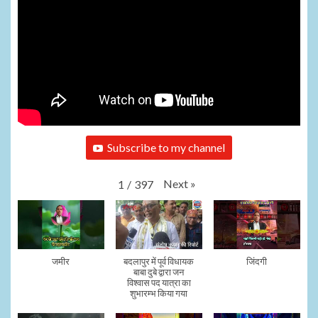
Subscribe to my channel
Next
»
1
/
397
जमीर
बदलापुर में पूर्व विधायक
जिंदगी
बाबा दुबे द्वारा जन
विश्वास पद यात्रा का
शुभारम्भ किया गया