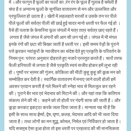
में ।और फागुन है फूलों का फलों का
,
रंग रंग के फूल हैं गुलाब है चमेली है
चंपा है व अन्यान्य फूलों के सुगंधित वातावरण से मन और उल्लसित और
प्रफुल्लित हो उठता है। खेतों में लहलहाते सरसों व उसके तन पर पीले
पीले फूलों की सर्वत्र पीली सी छाई हुई चादर मानो धरती पर फैल गई हो ।
वैसे ही पलाश के केसरिया फूल जंगलों में यत्र तत्र सर्वत्र छाए रहते हैं।
लगता है जैसे जंगल में अंगारों की आग सी लग गई हो। जंगल में भी मंगल
इनके रंगों की छटा सी बिखर जाती है धरती पर। इसी समय पेड़ों के पुराने
पत्ते झरकर नवांकुरों के नवजीवन का संदेश देते हुए प्रकृति के परिवर्तन के
नियम पुनः परंपरा अनुसार दोहराते हुए नजारे प्रस्तुत करते हैं। चारों तरफ
फैली हरियाली से लगता है जैसे प्रकृति स्वयं सजीव होकर हमें लुभा रही
हो।
पुष्पों पर भ्रमर की गुंजन
,
कोकिला की मीठी कुहू कुहू की कूक मन को
सम्मोहित कर देती है। स्वार्गिक वातावरण में मनाए जाने वाली होली हमें
अवसर प्रदान करती है गले मिलने की स्नेहा भाव से मिलजुल कर रहने
की। पुराने बैर भाव एवं भेदभाव को मिटाने की। और यहां तक कि कतिपय
संकल्प लेने की भी।
कहने को तो होली पर गंदगी साफ की जाती है। और
कूड़ा करकट इकट्ठा करके जला दिया जाता है। मान्यता यह भी है कि
इसी के साथ साथ ईर्ष्या
,
द्वेष
,
घृणा
,
कलह
,
भेदभाव आदि को भी जला दिया
जाता है। तथा लोगों का मन शुद्ध
,
कोमल
,
निर्मल एवं निर्विकार हो जाता है।
यदि सचमुच ऐसा हुआ होता तो इस धरती पर प्रहलाद की सी मानसिकता