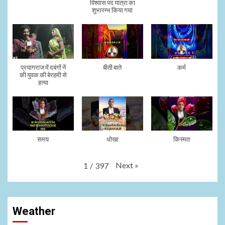
विश्वास पद यात्रा का
शुभारम्भ किया गया
प्रयागराज में दबंगों नें
बीती बाते
कर्म
की युवक की बेरहमी से
हत्या
समय
धोखा
किस्मत
Next
»
1
/
397
Weather