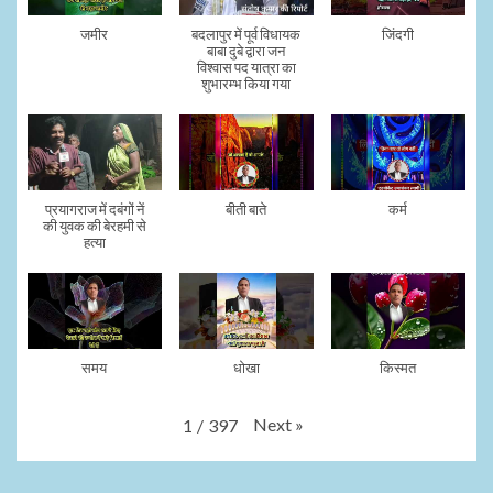
जमीर
बदलापुर में पूर्व विधायक
जिंदगी
बाबा दुबे द्वारा जन
विश्वास पद यात्रा का
शुभारम्भ किया गया
प्रयागराज में दबंगों नें
बीती बाते
कर्म
की युवक की बेरहमी से
हत्या
समय
धोखा
किस्मत
Next
»
1
/
397