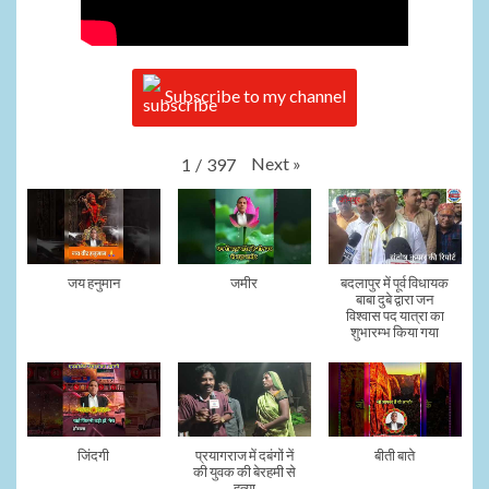
Subscribe to my channel
Next
»
1
/
397
जय हनुमान
जमीर
बदलापुर में पूर्व विधायक
बाबा दुबे द्वारा जन
विश्वास पद यात्रा का
शुभारम्भ किया गया
जिंदगी
प्रयागराज में दबंगों नें
बीती बाते
की युवक की बेरहमी से
हत्या