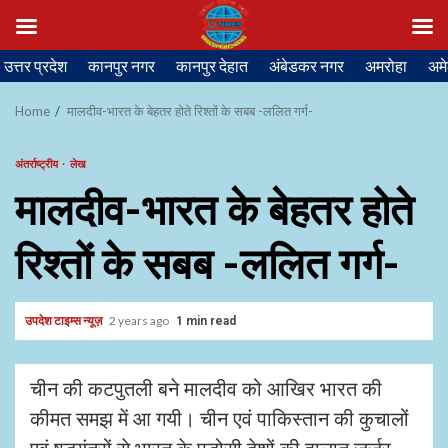
Skip
उत्तर प्रदेश
कानपुर नगर
कानपुर देहात
अंबेडकर नगर
अमरोहा
अमे
to
content
Home
मालदीव-भारत के बेहतर होते रिश्तों के सबब -ललित गर्ग-
अंतर्राष्ट्रीय
लेख
मालदीव-भारत के बेहतर होते
रिश्तों के सबब -ललित गर्ग-
उपदेश टाइम्स न्यूज़
2 years ago
1 min read
चीन की कटपुतली बने मालदीव को आखिर भारत की
कीमत समझ में आ गयी। चीन एवं पाकिस्तान की कुचालों