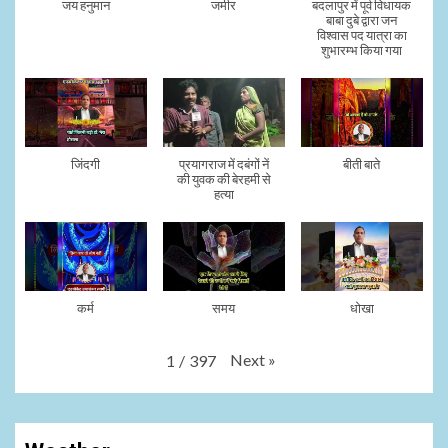
जय हनुमान
जमीर
बदलापुर में पूर्व विधायक
बाबा दुबे द्वारा जन
विश्वास पद यात्रा का
शुभारम्भ किया गया
जिंदगी
प्रयागराज में दबंगों नें
बीती बाते
की युवक की बेरहमी से
हत्या
कर्म
समय
धोखा
Next
»
1
/
397