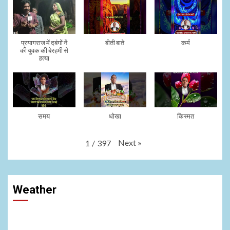
प्रयागराज में दबंगों नें
बीती बाते
कर्म
की युवक की बेरहमी से
हत्या
समय
धोखा
किस्मत
Next
»
1
/
397
Weather