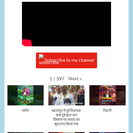
Subscribe to my channel
Next
»
1
/
397
जमीर
बदलापुर में पूर्व विधायक
जिंदगी
बाबा दुबे द्वारा जन
विश्वास पद यात्रा का
शुभारम्भ किया गया