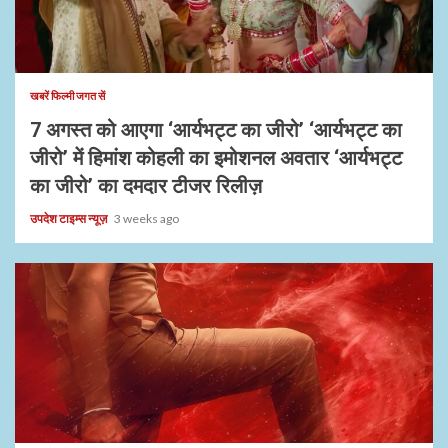
1 min read
खबरें फिल्मी जगत सें
7 अगस्त को आएगा ‘आर्यभट्ट का जीरो’ ‘आर्यभट्ट का
जीरो’ में हिमांश कोहली का इमोशनल अवतार ‘आर्यभट्ट
का जीरो’ का दमदार टीजर रिलीज़
उपदेश टाइम्स न्यूज़
3 weeks ago