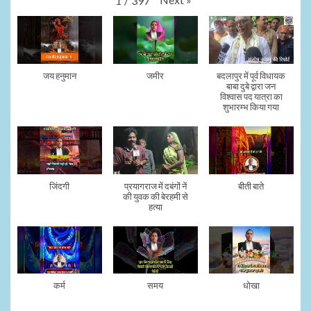
1
/
397
जय हनुमान
जमीर
बदलापुर में पूर्व विधायक
बाबा दुबे द्वारा जन
विश्वास पद यात्रा का
शुभारम्भ किया गया
जिंदगी
प्रयागराज में दबंगों नें
बीती बाते
की युवक की बेरहमी से
हत्या
कर्म
समय
धोखा