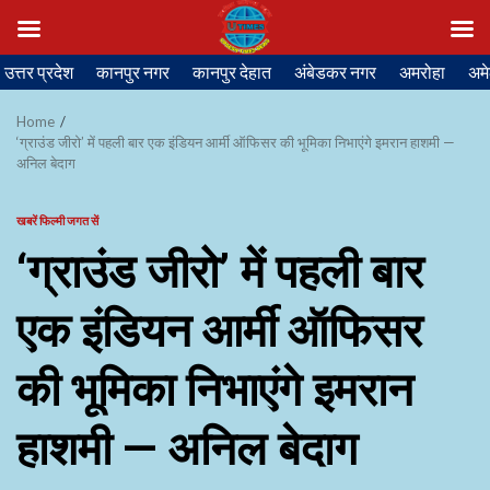
Skip
उत्तर प्रदेश
कानपुर नगर
कानपुर देहात
अंबेडकर नगर
अमरोहा
अमे
to
content
Home
‘ग्राउंड जीरो’ में पहली बार एक इंडियन आर्मी ऑफिसर की भूमिका निभाएंगे इमरान हाशमी —
अनिल बेदाग
खबरें फिल्मी जगत सें
‘ग्राउंड जीरो’ में पहली बार
एक इंडियन आर्मी ऑफिसर
की भूमिका निभाएंगे इमरान
हाशमी — अनिल बेदाग