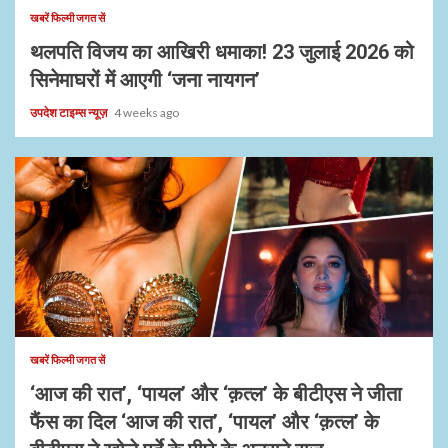
खबरें फिल्मी जगत सें
थलपति विजय का आखिरी धमाका! 23 जुलाई 2026 को
सिनेमाघरों में आएगी ‘जना नायगन’
उपदेश टाइम्स न्यूज़
4 weeks ago
1 min read
खबरें फिल्मी जगत सें
‘आज की रात’, ‘पायल’ और ‘क़त्ल’ के बीटीएस ने जीता
फैंस का दिल ‘आज की रात’, ‘पायल’ और ‘क़त्ल’ के