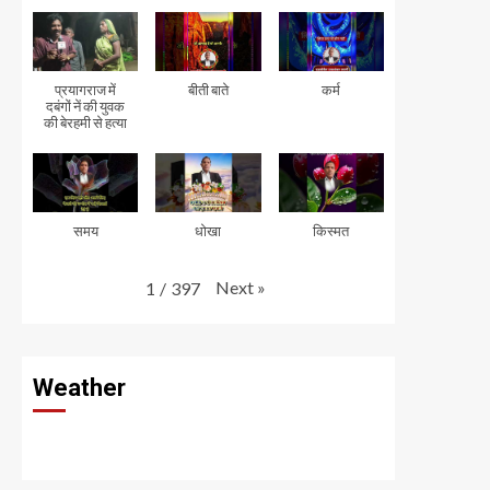
प्रयागराज में
बीती बाते
कर्म
दबंगों नें की युवक
की बेरहमी से हत्या
समय
धोखा
किस्मत
Next
»
1
/
397
Weather