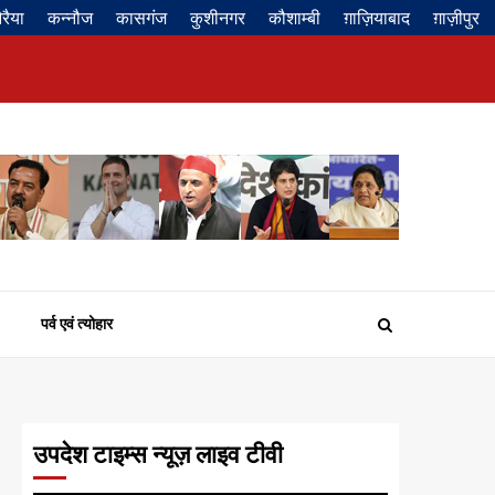
रैया
कन्नौज
कासगंज
कुशीनगर
कौशाम्बी
ग़ाज़ियाबाद
ग़ाज़ीपुर
Privacy
About
Contact
Disclaimer
Policy
us
us
पर्व एवं त्योहार
उपदेश टाइम्स न्यूज़ लाइव टीवी