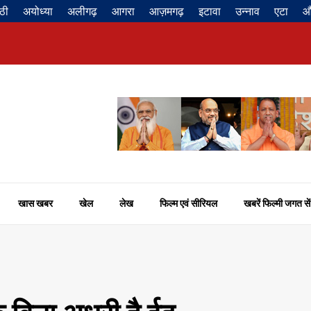
ठी
अयोध्या
अलीगढ़
आगरा
आज़मगढ़
इटावा
उन्नाव
एटा
औ
खास खबर
खेल
लेख
फिल्म एवं सीरियल
खबरें फिल्मी जगत सें