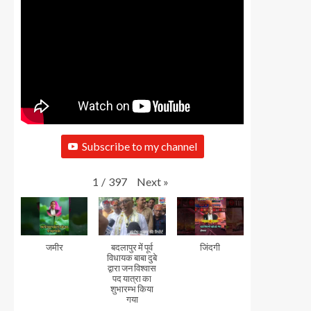
Subscribe to my channel
Next
»
1
/
397
जमीर
बदलापुर में पूर्व
जिंदगी
विधायक बाबा दुबे
द्वारा जन विश्वास
पद यात्रा का
शुभारम्भ किया
गया