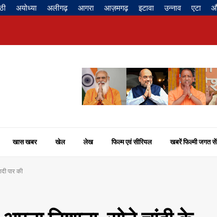
ठी
अयोध्या
अलीगढ़
आगरा
आज़मगढ़
इटावा
उन्नाव
एटा
औ
खास खबर
खेल
लेख
फिल्म एवं सीरियल
खबरें फिल्मी जगत सें
नगदी पार की