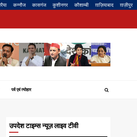
रैया
कन्नौज
कासगंज
कुशीनगर
कौशाम्बी
ग़ाज़ियाबाद
ग़ाज़ीपुर
Privacy
About
Contact
Disclaimer
Policy
us
us
पर्व एवं त्योहार
उपदेश टाइम्स न्यूज़ लाइव टीवी