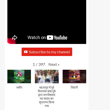
Subscribe to my channel
Next
»
1
/
397
जमीर
बदलापुर में पूर्व
जिंदगी
विधायक बाबा दुबे
द्वारा जन विश्वास
पद यात्रा का
शुभारम्भ किया
गया