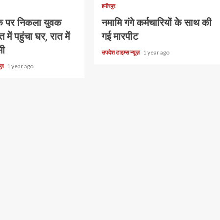
हमीरपुर
वाक पर निकला युवक
नमामि गंगे कर्मचारियों के साथ की
 में पहुंचा घर, रात में
गई मारपीट
सी
उपदेश टाइम्स न्यूज़
1 year ago
यूज़
1 year ago