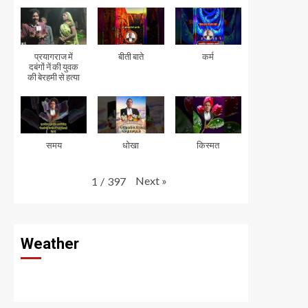
प्रयागराज में
बीती बाते
कर्म
दबंगों नें की युवक
की बेरहमी से हत्या
समय
धोखा
किस्मत
Next
»
1
/
397
Weather