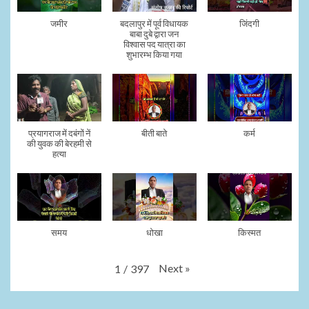
जमीर
बदलापुर में पूर्व विधायक
जिंदगी
बाबा दुबे द्वारा जन
विश्वास पद यात्रा का
शुभारम्भ किया गया
प्रयागराज में दबंगों नें
बीती बाते
कर्म
की युवक की बेरहमी से
हत्या
समय
धोखा
किस्मत
Next
»
1
/
397