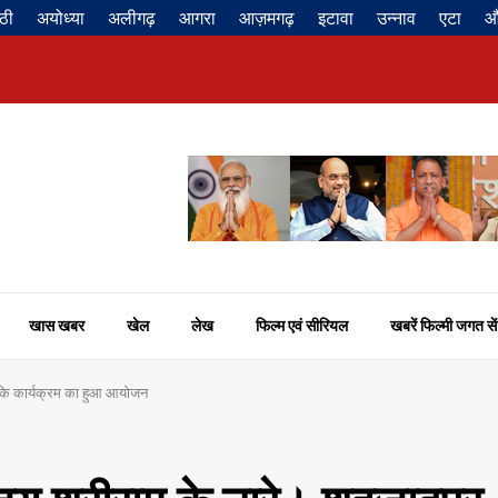
ठी
अयोध्या
अलीगढ़
आगरा
आज़मगढ़
इटावा
उन्नाव
एटा
औ
खास खबर
खेल
लेख
फिल्म एवं सीरियल
खबरें फिल्मी जगत सें
न के कार्यक्रम का हुआ आयोजन