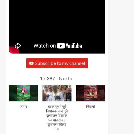
Subscribe to my channel
Next
»
1
/
397
जमीर
बदलापुर में पूर्व
जिंदगी
विधायक बाबा दुबे
द्वारा जन विश्वास
पद यात्रा का
शुभारम्भ किया
गया