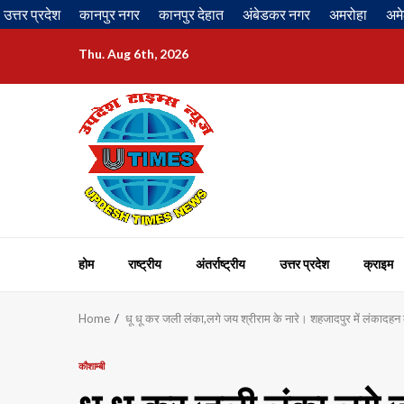
Skip
उत्तर प्रदेश
कानपुर नगर
कानपुर देहात
अंबेडकर नगर
अमरोहा
अमे
to
content
Thu. Aug 6th, 2026
होम
राष्ट्रीय
अंतर्राष्ट्रीय
उत्तर प्रदेश
क्राइम
Home
धू धू कर जली लंका,लगे जय श्रीराम के नारे। शहजादपुर में लंकादह
कौशाम्बी