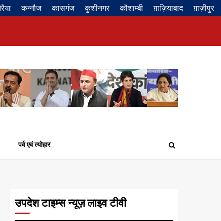
रैया
कन्नौज
कासगंज
कुशीनगर
कौशाम्बी
ग़ाज़ियाबाद
ग़ाज़ीपुर
Privacy
About
Contact
Disclaimer
Policy
us
us
पर्व एवं त्योहार
उपदेश टाइम्स न्यूज़ लाइव टीवी