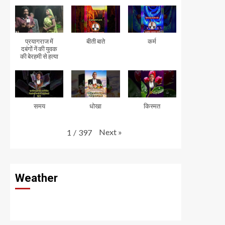
प्रयागराज में
बीती बाते
कर्म
दबंगों नें की युवक
की बेरहमी से हत्या
समय
धोखा
किस्मत
Next
»
1
/
397
Weather