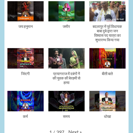
जय हनुमान
जमीर
बदलापुर में पूर्व विधायक
बाबा दुबे द्वारा जन
विश्वास पद यात्रा का
शुभारम्भ किया गया
जिंदगी
प्रयागराज में दबंगों नें
बीती बाते
की युवक की बेरहमी से
हत्या
कर्म
समय
धोखा
Next
»
1
/
397