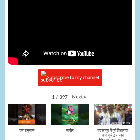
Subscribe to my channel
Next
»
1
/
397
जय हनुमान
जमीर
बदलापुर में पूर्व विधायक
बाबा दुबे द्वारा जन
विश्वास पद यात्रा का