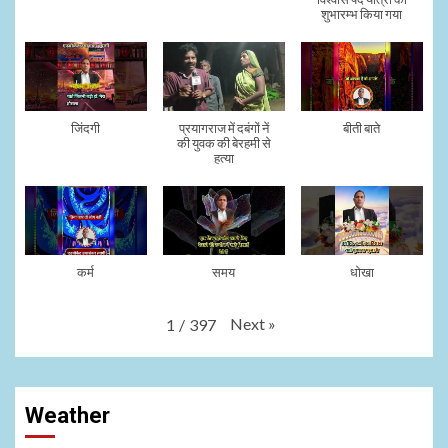
शुभारम्भ किया गया
जिंदगी
प्रयागराज में दबंगों नें
बीती बाते
की युवक की बेरहमी से
हत्या
कर्म
समय
धोखा
Next
»
1
/
397
Weather