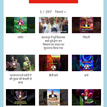
Next
»
1
/
397
जमीर
बदलापुर में पूर्व विधायक
जिंदगी
बाबा दुबे द्वारा जन
विश्वास पद यात्रा का
शुभारम्भ किया गया
प्रयागराज में दबंगों नें
बीती बाते
कर्म
की युवक की बेरहमी से
हत्या