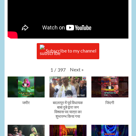
Subscribe to my channel
Next
»
1
/
397
जमीर
बदलापुर में पूर्व विधायक
जिंदगी
बाबा दुबे द्वारा जन
विश्वास पद यात्रा का
शुभारम्भ किया गया