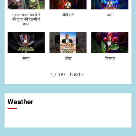
प्रयागराज में दबंगों नें
बीती बाते
कर्म
की युवक की बेरहमी से
हत्या
समय
धोखा
किस्मत
Next
»
1
/
397
Weather