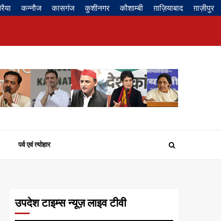
रैया
कन्नौज
कासगंज
कुशीनगर
कौशाम्बी
ग़ाज़ियाबाद
ग़ाज़ीपुर
Privacy
About
Contact
Disclaimer
Policy
us
us
पर्व एवं त्योहार
उपदेश टाइम्स न्यूज़ लाइव टीवी