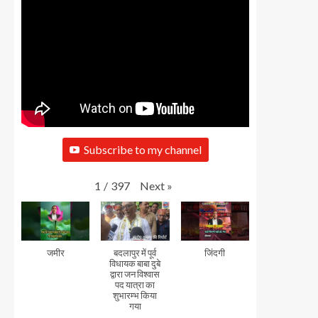
Subscribe to my channel
Next
»
1
/
397
जमीर
बदलापुर में पूर्व
जिंदगी
विधायक बाबा दुबे
द्वारा जन विश्वास
पद यात्रा का
शुभारम्भ किया
गया