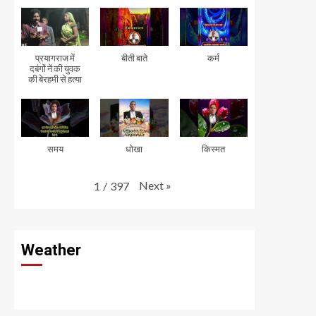
प्रयागराज में
बीती बाते
कर्म
दबंगों नें की युवक
की बेरहमी से हत्या
समय
धोखा
किस्मत
Next
»
1
/
397
Weather