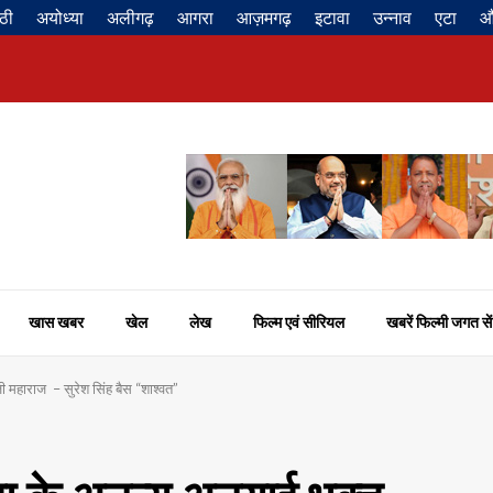
ठी
अयोध्या
अलीगढ़
आगरा
आज़मगढ़
इटावा
उन्नाव
एटा
औ
खास खबर
खेल
लेख
फिल्म एवं सीरियल
खबरें फिल्मी जगत सें
ी महाराज – सुरेश सिंह बैस “शाश्वत”