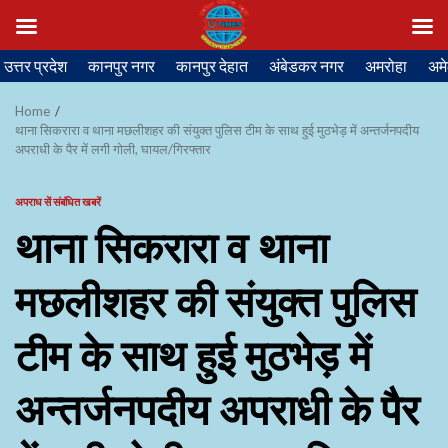
Skip
उत्तर प्रदेश
कानपुर नगर
कानपुर देहात
अंबेडकर नगर
अमरोहा
अमे
to
content
Home
थाना सिकरारा व थाना मछलीशहर की संयुक्त पुलिस टीम के साथ हुई मुठभेड़ में अन्तर्जनपदीय
अपराधी के पैर में लगी गोली, घायल/गिरफ्तार
अपराध सें संबंधित खबरें
थाना सिकरारा व थाना
मछलीशहर की संयुक्त पुलिस
टीम के साथ हुई मुठभेड़ में
अन्तर्जनपदीय अपराधी के पैर