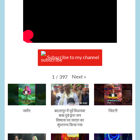
Subscribe to my channel
Next
»
1
/
397
जमीर
बदलापुर में पूर्व विधायक
जिंदगी
बाबा दुबे द्वारा जन
विश्वास पद यात्रा का
शुभारम्भ किया गया