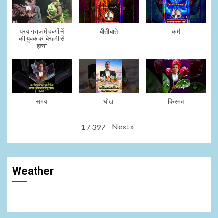
प्रयागराज में दबंगों नें
बीती बाते
कर्म
की युवक की बेरहमी से
हत्या
समय
धोखा
किस्मत
Next
»
1
/
397
Weather